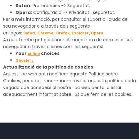
Safari:
Preferències -> Seguretat.
Opera:
Configuració -> Privacitat i seguretat.
Per a més informació, pot consultar el suport o l’ajuda del
seu navegador o a través dels següents
enllaços:
,
,
,
,
.
Safari
Chrome
Firefox
Explorer
Opera
A més, també pot gestionar el magatzem de cookies al seu
navegador a través d’eines com les següents:
Your
choices
online
Ghostery
Actualització de la política de cookies
Aquest lloc web pot modificar aquesta Política sobre
Cookies, per això li recomanem revisar aquesta política cada
vegada que accedeixi al nostre lloc web per tal d’estar
adequadament informat sobre l’ús que fem de les cookies.