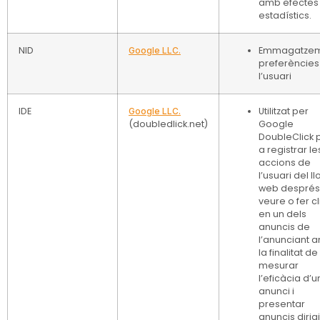
amb efectes
estadístics.
NID
Emmagatze
Google LLC.
preferències
l’usuari
IDE
Utilitzat per
Google LLC.
(doubledlick.net)
Google
DoubleClick 
a registrar le
accions de
l’usuari del ll
web després
veure o fer cl
en un dels
anuncis de
l’anunciant 
la finalitat de
mesurar
l’eficàcia d’u
anunci i
presentar
anuncis dirigi