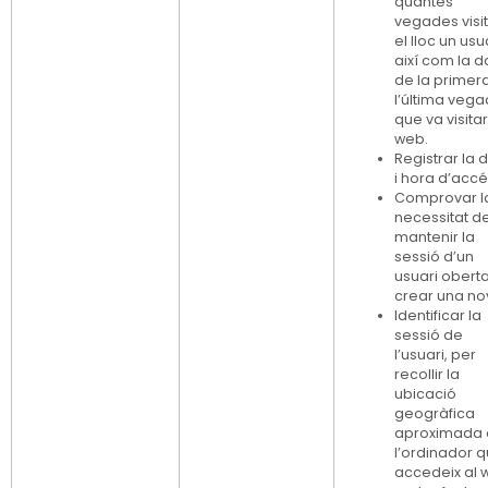
quantes
vegades visi
el lloc un usua
així com la d
de la primera
l’última veg
que va visitar
web.
Registrar la 
i hora d’accé
Comprovar l
necessitat d
mantenir la
sessió d’un
usuari obert
crear una no
Identificar la
sessió de
l’usuari, per
recollir la
ubicació
geogràfica
aproximada
l’ordinador 
accedeix al 