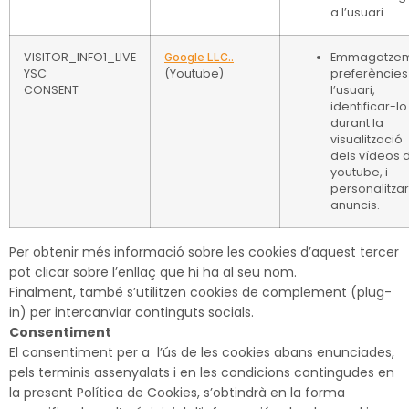
a l’usuari.
VISITOR_INFO1_LIVE
Emmagatze
Google LLC..
YSC
(Youtube)
preferències
CONSENT
l’usuari,
identificar-lo
durant la
visualització
dels vídeos 
youtube, i
personalitzar
anuncis.
Per obtenir més informació sobre les cookies d’aquest tercer
pot clicar sobre l’enllaç que hi ha al seu nom.
Finalment, també s’utilitzen cookies de complement (plug-
in) per intercanviar continguts socials.
Consentiment
El consentiment per a l’ús de les cookies abans enunciades,
pels terminis assenyalats i en les condicions contingudes en
la present Política de Cookies, s’obtindrà en la forma