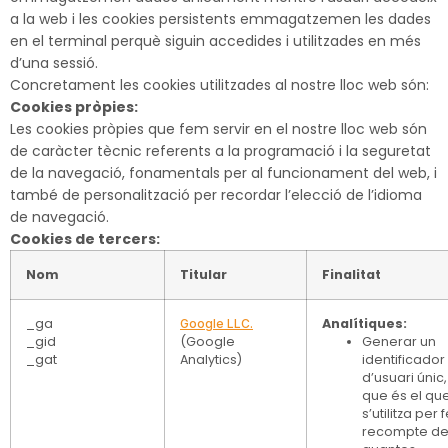
a la web i les cookies persistents emmagatzemen les dades
en el terminal perquè siguin accedides i utilitzades en més
d’una sessió.
Concretament les cookies utilitzades al nostre lloc web són:
Cookies pròpies:
Les cookies pròpies que fem servir en el nostre lloc web són
de caràcter tècnic referents a la programació i la seguretat
de la navegació, fonamentals per al funcionament del web, i
també de personalització per recordar l’elecció de l’idioma
de navegació.
Cookies de tercers:
Nom
Titular
Finalitat
_ga
Analítiques:
Google LLC.
_gid
(Google
Generar un
_gat
Analytics)
identificador
d’usuari únic,
que és el qu
s’utilitza per 
recompte d