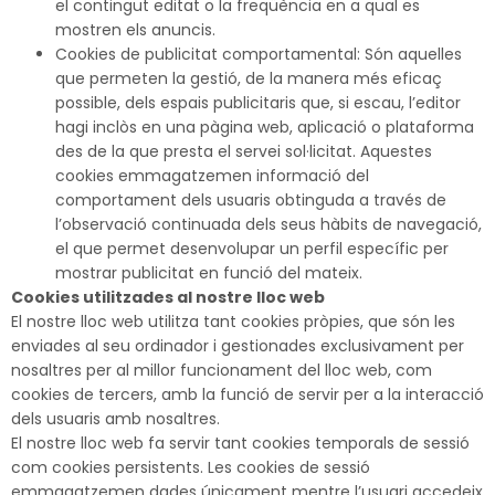
el contingut editat o la freqüència en a qual es
mostren els anuncis.
Cookies de publicitat comportamental: Són aquelles
que permeten la gestió, de la manera més eficaç
possible, dels espais publicitaris que, si escau, l’editor
hagi inclòs en una pàgina web, aplicació o plataforma
des de la que presta el servei sol·licitat. Aquestes
cookies emmagatzemen informació del
comportament dels usuaris obtinguda a través de
l’observació continuada dels seus hàbits de navegació,
el que permet desenvolupar un perfil específic per
mostrar publicitat en funció del mateix.
Cookies utilitzades al nostre lloc web
El nostre lloc web utilitza tant cookies pròpies, que són les
enviades al seu ordinador i gestionades exclusivament per
nosaltres per al millor funcionament del lloc web, com
cookies de tercers, amb la funció de servir per a la interacció
dels usuaris amb nosaltres.
El nostre lloc web fa servir tant cookies temporals de sessió
com cookies persistents. Les cookies de sessió
emmagatzemen dades únicament mentre l’usuari accedeix