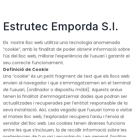
Estrutec Emporda S.l.
Els nostre lloc web utilitza una tecnologia anomenada
“cookie”, amb la finalitat de poder obtenir informació sobre
l’ús del lloc web, millorar l’experiència de l’usuari i garantir el
seu correcte funcionament.
Definició de Cookie
Una “cookie” és un petit fragment de text que els llocs web
envien al navegador i que s’emmagatzemen en el terminal
de l’usuari, (ordinador o dispositiu mòbil). Aquests arxius
tenen la finalitat d’emmagatzemar dades que podran ser
actualitzades i recuperades per l’entitat responsable de la
seva instal·lació. Així, cada vegada que l’usuari torna a visitar
el mateix lloc web, l’explorador recupera l’arxiu i l’envia al
servidor del lloc web. Les cookies tenen diverses funcions
entre les que s’inclouen, la de recollir informació sobre les
preferències de l’usuari i recordar-la, i en general, facilitar