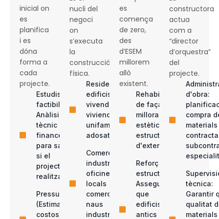
inicial on
es
nucli del
constructora
es
comença
negoci
actua
planifica
de zero,
on
com a
i es
des
s’executa
“director
dóna
d’ESEM
la
d’orquestra”
forma a
millorem
construcció
del
cada
allò
física.
projecte.
projecte.
existent.
Residencial:
Administr
Estudis de
edificis de
Rehabilitació
d'obra:
factibilitat:
vivendes,
de façanes:
planificac
Anàlisis
viviendas
millora
compra d
tècnic i
unifamiliars,
estètica i
materials 
financer
adosats...
estructural
contracta
para saber
d'exteriors.
subcontra
Comercial i
si el
especiali
industrial:
Reforç
projecte és
oficines,
estructural:
Supervisi
realitzable.
locals
Assegurar
tècnica:
Pressupostació
comercials,
que
Garantir 
(Estimació de
naus
edificis
qualitat d
costos):
industrials....
antics
materials 