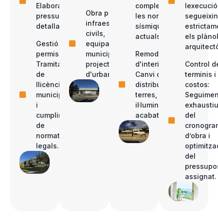
Elaboració de
compleixin
lexecució
Obra pública:
pressupostos
les normes
segueixin
infraestructures
detallats.
sísmiques
estrictam
civils,
actuals.
els plàno
Gestió de
equipaments
arquitect
permisos:
municipals i
Remodelació
Tramitació
projectes
d'interiors:
Control d
de
d'urbanització.
Canvi de
terminis i
llicències
distribució,
costos:
municipals
terres,
Seguimen
i
il·luminació i
exhausti
cumpliment
acabats...
del
de
cronogra
normatives
d’obra i
legals.
optimitza
del
pressupo
assignat.