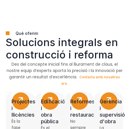
Què oferim
Solucions integrals en
construcció i reforma
Des del concepte inicial fins al lliurament de claus, el
nostre equip d’experts aporta la precisió i la innovació per
garantir un resultat d’excel·lència.
Contacta amb nosaltres
ara.
Projectes
Edificació
Reformes
Gerència
i
i
i
i
llicències
obra
restauració
supervisió
És la
pública
No
d'obra
fase
sempre
És el
La